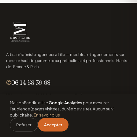
Artisan ébéniste agenceur à Lille — meubles et agencements sur
mesure haut de gamme pour particuliers et professionnels. Hauts-
de-France & Paris.
✆
06 14 58 39 68
156 rue de Lille · 59890 Quesnoy-sur-Deûle
Lun–Sam 8h30–18h30
MaisonFabrik utilise
Google Analytics
pour mesurer
l'audience (pages visitées, durée de visite). Aucun suivi
publicitaire.
En savoir plus
Refuser
Accepter
Accueil
Particuliers
Pros
Projets
Devis
PARTICULIERS