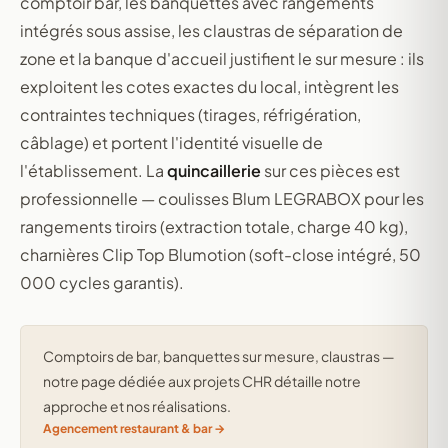
comptoir bar, les banquettes avec rangements
intégrés sous assise, les claustras de séparation de
zone et la banque d'accueil justifient le sur mesure : ils
exploitent les cotes exactes du local, intègrent les
contraintes techniques (tirages, réfrigération,
câblage) et portent l'identité visuelle de
l'établissement. La
quincaillerie
sur ces pièces est
professionnelle — coulisses Blum LEGRABOX pour les
rangements tiroirs (extraction totale, charge 40 kg),
charnières Clip Top Blumotion (soft-close intégré, 50
000 cycles garantis).
Comptoirs de bar, banquettes sur mesure, claustras —
notre page dédiée aux projets CHR détaille notre
approche et nos réalisations.
Agencement restaurant & bar