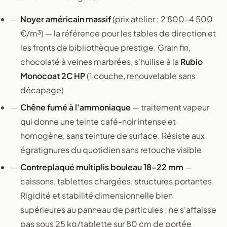
Noyer américain massif
(prix atelier : 2 800–4 500
€/m³) — la référence pour les tables de direction et
les fronts de bibliothèque prestige. Grain fin,
chocolaté à veines marbrées, s'huilise à la
Rubio
Monocoat 2C HP
(1 couche, renouvelable sans
décapage)
Chêne fumé à l'ammoniaque
— traitement vapeur
qui donne une teinte café-noir intense et
homogène, sans teinture de surface. Résiste aux
égratignures du quotidien sans retouche visible
Contreplaqué multiplis bouleau 18–22 mm
—
caissons, tablettes chargées, structures portantes.
Rigidité et stabilité dimensionnelle bien
supérieures au panneau de particules ; ne s'affaisse
pas sous 25 kg/tablette sur 80 cm de portée