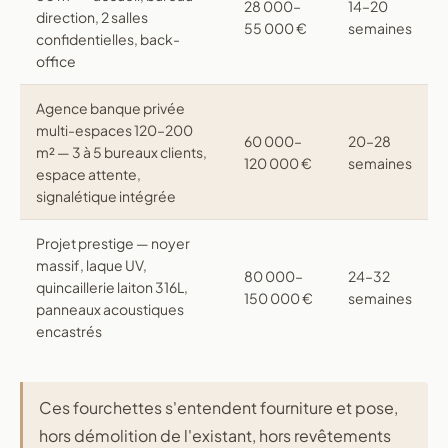
28 000–
14–20
direction, 2 salles
55 000 €
semaines
confidentielles, back-
office
Agence banque privée
multi-espaces 120–200
60 000–
20–28
m² — 3 à 5 bureaux clients,
120 000 €
semaines
espace attente,
signalétique intégrée
Projet prestige — noyer
massif, laque UV,
80 000–
24–32
quincaillerie laiton 316L,
150 000 €
semaines
panneaux acoustiques
encastrés
Ces fourchettes s'entendent fourniture et pose,
hors démolition de l'existant, hors revêtements