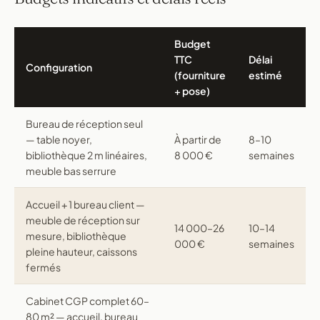
Budget
TTC
Délai
Configuration
(fourniture
estimé
+ pose)
Bureau de réception seul
— table noyer,
À partir de
8–10
bibliothèque 2 m linéaires,
8 000 €
semaines
meuble bas serrure
Accueil + 1 bureau client —
meuble de réception sur
14 000–26
10–14
mesure, bibliothèque
000 €
semaines
pleine hauteur, caissons
fermés
Cabinet CGP complet 60–
80 m² — accueil, bureau