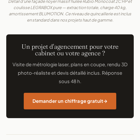
Détail d'une façade noyer massif huilée Rubio Monocoat 2C HP et
coulisse LEGRABOX pure — extraction totale, charge 40 kg,
amortissement BLUMOTION. Ce niveau de quincaillerie est inclus
en standard dans nos projets haut de gamme.
Un projet d'agencement pour votre
cabinet ou votre agence ?
Visite de métrologie laser, plans en coupe, rendu 3D
photo-réaliste et devis détaillé inclus. Réponse
sous 48 h.
Demander un chiffrage gratuit