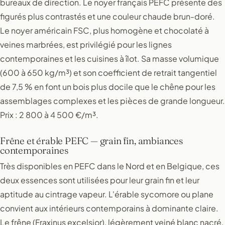
bureaux de direction. Le noyer français PEFC présente des
figurés plus contrastés et une couleur chaude brun-doré.
Le noyer américain FSC, plus homogène et chocolaté à
veines marbrées, est privilégié pour les lignes
contemporaines et les cuisines à îlot. Sa masse volumique
(600 à 650 kg/m³) et son coefficient de retrait tangentiel
de 7,5 % en font un bois plus docile que le chêne pour les
assemblages complexes et les pièces de grande longueur.
Prix : 2 800 à 4 500 €/m³.
Frêne et érable PEFC — grain fin, ambiances
contemporaines
Très disponibles en PEFC dans le Nord et en Belgique, ces
deux essences sont utilisées pour leur grain fin et leur
aptitude au cintrage vapeur. L'érable sycomore ou plane
convient aux intérieurs contemporains à dominante claire.
Le frêne (Fraxinus excelsior), légèrement veiné blanc nacré,