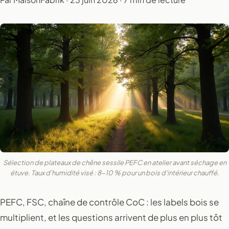
Sélection de plateaux de chêne sessile PEFC en atelier avant séchage en
étuve. Taux d'humidité visé : 8-10 % pour un bois d'intérieur chauffé.
PEFC, FSC, chaîne de contrôle CoC : les labels bois se
multiplient, et les questions arrivent de plus en plus tôt