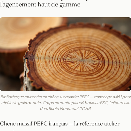
l'agencement haut de gamme
Bibliothèque mur entier en chêne sur quartier PEFC — tranchage à 45° pour
révéler le grain de soie. Corps en contreplaqué bouleau FSC, finition huile
dure Rubio Monocoat 2C HP.
Chêne massif PEFC français — la référence atelier