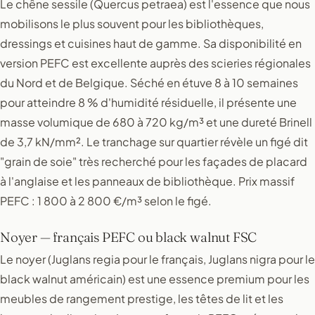
Le chêne sessile (Quercus petraea) est l'essence que nous
mobilisons le plus souvent pour les bibliothèques,
dressings et cuisines haut de gamme. Sa disponibilité en
version PEFC est excellente auprès des scieries régionales
du Nord et de Belgique. Séché en étuve 8 à 10 semaines
pour atteindre 8 % d'humidité résiduelle, il présente une
masse volumique de 680 à 720 kg/m³ et une dureté Brinell
de 3,7 kN/mm². Le tranchage sur quartier révèle un figé dit
"grain de soie" très recherché pour les façades de placard
à l'anglaise et les panneaux de bibliothèque. Prix massif
PEFC : 1 800 à 2 800 €/m³ selon le figé.
Noyer — français PEFC ou black walnut FSC
Le noyer (Juglans regia pour le français, Juglans nigra pour le
black walnut américain) est une essence premium pour les
meubles de rangement prestige, les têtes de lit et les