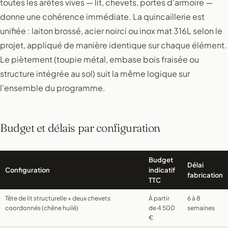
toutes les arêtes vives — lit, chevets, portes d'armoire —
donne une cohérence immédiate. La quincaillerie est
unifiée : laiton brossé, acier noirci ou inox mat 316L selon le
projet, appliqué de manière identique sur chaque élément.
Le piètement (toupie métal, embase bois fraisée ou
structure intégrée au sol) suit la même logique sur
l'ensemble du programme.
Budget et délais par configuration
Budget
Délai
Configuration
indicatif
fabrication
TTC
Tête de lit structurelle + deux chevets
À partir
6 à 8
coordonnés (chêne huilé)
de 4 500
semaines
€