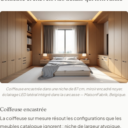
Coiffeuse encastrée dans une niche de 87 cm, miroir encadré noyer,
éclairage LED latéral intégré dans la carcasse — MaisonFabrik, Belgique.
Coiffeuse encastrée
La coiffeuse sur mesure résout les configurations que les
meubles catalogue ignorent : niche de largeur atypique,