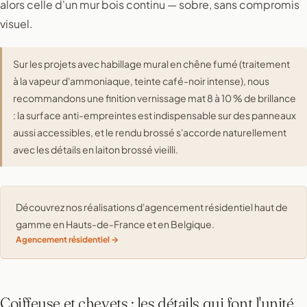
alors celle d'un mur bois continu — sobre, sans compromis
visuel.
Sur les projets avec habillage mural en chêne fumé (traitement
à la vapeur d'ammoniaque, teinte café-noir intense), nous
recommandons une finition vernissage mat 8 à 10 % de brillance
: la surface anti-empreintes est indispensable sur des panneaux
aussi accessibles, et le rendu brossé s'accorde naturellement
avec les détails en laiton brossé vieilli.
Découvrez nos réalisations d'agencement résidentiel haut de
gamme en Hauts-de-France et en Belgique.
Agencement résidentiel
Coiffeuse et chevets : les détails qui font l'unité