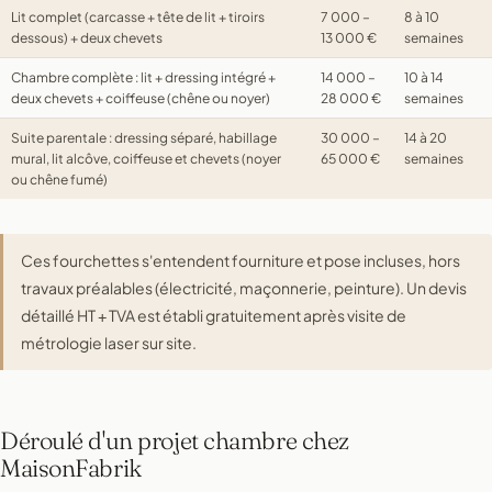
Lit complet (carcasse + tête de lit + tiroirs
7 000 –
8 à 10
dessous) + deux chevets
13 000 €
semaines
Chambre complète : lit + dressing intégré +
14 000 –
10 à 14
deux chevets + coiffeuse (chêne ou noyer)
28 000 €
semaines
Suite parentale : dressing séparé, habillage
30 000 –
14 à 20
mural, lit alcôve, coiffeuse et chevets (noyer
65 000 €
semaines
ou chêne fumé)
Ces fourchettes s'entendent fourniture et pose incluses, hors
travaux préalables (électricité, maçonnerie, peinture). Un devis
détaillé HT + TVA est établi gratuitement après visite de
métrologie laser sur site.
Déroulé d'un projet chambre chez
MaisonFabrik