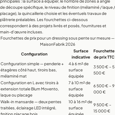
principales : la surface à équiper, le nombre de zones à angle
de découpe spécifique, le niveau de finition (mélaminé / laque /
placage), la quincaillerie choisie et les éventuels travaux de
plâtrerie préalables. Les fourchettes ci-dessous
correspondent à des projets livrés et posés, fournitures et
main-d'œuvre incluses.
Fourchettes de prix pour un dressing sous pente sur mesure —
MaisonFabrik 2026
Surface
Fourchette
Configuration
indicative
de prix TTC
Configuration simple — penderie +
4 à 6 m² de
3 500 € – 5
étagères côté haut, tiroirs bas,
surface
500 €
mélaminé mat
équipée
Configuration en L avec tiroirs à
7 à 10 m² de
6 500 € – 9
extension totale Blum Movento,
surface
000 €
laque ou placage
équipée
Walk-in mansarde — deux pentes
10 à 16 m² de
9 500 € –
traitées, éclairage LED intégré,
surface
15 000 €
finition placage bois
équipée