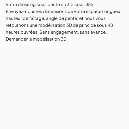
Votre dressing sous pente en 3D, sous 48h
Envoyez-nous les dimensions de votre espace (longueur,
hauteur de faîtage, angle de pente) et nous vous
retournons une modélisation 3D de principe sous 48
heures ouvrées. Sans engagement, sans avance.
Demander la modélisation 3D
MaisonFabrik — Atelier & Bureau d'étude
Un dressing conçu pour
votre toiture, pas l'inverse.
Visite, relevé laser, modélisation 3D et fabrication CNC —
tout est réalisé en interne, à Quesnoy-sur-Deûle. Devis
détaillé sous 5 jours ouvrés.