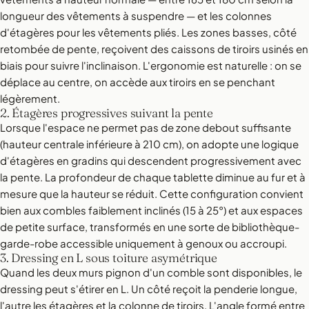
longueur des vêtements à suspendre — et les colonnes
d'étagères pour les vêtements pliés. Les zones basses, côté
retombée de pente, reçoivent des caissons de tiroirs usinés en
biais pour suivre l'inclinaison. L'ergonomie est naturelle : on se
déplace au centre, on accède aux tiroirs en se penchant
légèrement.
2. Étagères progressives suivant la pente
Lorsque l'espace ne permet pas de zone debout suffisante
(hauteur centrale inférieure à 210 cm), on adopte une logique
d'étagères en gradins qui descendent progressivement avec
la pente. La profondeur de chaque tablette diminue au fur et à
mesure que la hauteur se réduit. Cette configuration convient
bien aux combles faiblement inclinés (15 à 25°) et aux espaces
de petite surface, transformés en une sorte de bibliothèque-
garde-robe accessible uniquement à genoux ou accroupi.
3. Dressing en L sous toiture asymétrique
Quand les deux murs pignon d'un comble sont disponibles, le
dressing peut s'étirer en L. Un côté reçoit la penderie longue,
l'autre les étagères et la colonne de tiroirs. L'angle formé entre