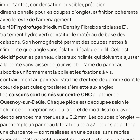
importantes, condensation possible), précision
dimensionnelle pour les coupes d'onglet, et finition cohérente
avec le reste de l'aménagement.
Le
MDF hydrofuge
(Medium Density Fibreboard classe E1,
traitement hydro vert) constitue le matériau de base des
caissons. Son homogénéité permet des coupes nettes à
n'importe quel angle sans éclat ni décalage de fil. Cela est
décisif pour les panneaux latéraux inclinés qui doivent s'ajuster
à la pente sans laisser de jour visible. L'âme du panneau
absorbe uniformément la colle et les fixations à vis,
contrairement au panneau stratifié d'entrée de gamme dont le
cœur de particules grossières s'émiette aux angles.
Les
caissons sont usinés sur centre CNC
à l'atelier de
Quesnoy-sur-Deûle. Chaque pièce est découpée selon le
fichier de conception issu du logiciel de modélisation, avec
des tolérances maintenues à ± 0,2 mm. Les coupes d'onglet —
par exemple un panneau latéral coupé à 37° pour s'adapter à
une charpente — sont réalisées en une passe, sans reprise
manuelle. Cela garantit un joint propre et évite les épaisseurs