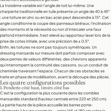
La troisième variable est l'angle de toit lui-même. Une
charpente traditionnelle en tuile présente un angle de 40 à 45°
; une toiture en zinc ou en bac acier peut descendre à 15°. Cet
angle conditionne la coupe des panneaux latéraux, l'inclinaison
des montants et la nécessité ou non d'intercaler une faux
plafond intermédiaire. Il est relevé au rapporteur laser lors de la
prise de cotes initiale, avec une précision de ± 0,5°.
Enfin, les toitures ne sont pas toujours symétriques. Un
dressing mansarde sur mesure doit parfois composer avec
deux pentes de valeurs différentes, des chevrons apparents
qui interrompent la continuité des caissons, ou un conduit de
cheminée traversant l'espace. Chacun de ces obstacles se
traite en phase de modélisation, avant la découpe des pièces.
Les quatre configurations possibles
1. Penderie côté haut, tiroirs côté bas
C'est la configuration la plus courante dans les combles
mansardés standard (hauteur centrale entre 220 et 250 cm).
La partie haute de la pièce accueille les barres porte-
vêtements à hauteur normale — entre 165 et 180 cm selon la