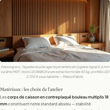
Dressing en L, façades en placage noyer américain (juglans nigra) 0,6 mm
sur âme MDF, tiroirs LEGRABOX pure extraction totale 40 kg, profilés LED
2 700 K sous tablette — MaisonFabrik.
Matériaux : les choix de l'atelier
Les
corps de caisson en contreplaqué bouleau multiplis 18
mm
constituent notre standard absolu — stabilité