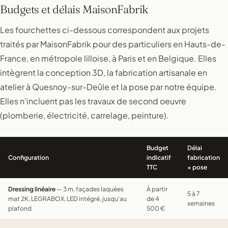
Budgets et délais MaisonFabrik
Les fourchettes ci-dessous correspondent aux projets
traités par MaisonFabrik pour des particuliers en Hauts-de-
France, en métropole lilloise, à Paris et en Belgique. Elles
intègrent la conception 3D, la fabrication artisanale en
atelier à Quesnoy-sur-Deûle et la pose par notre équipe.
Elles n'incluent pas les travaux de second oeuvre
(plomberie, électricité, carrelage, peinture).
Budget
Délai
Configuration
indicatif
fabrication
TTC
+ pose
Dressing linéaire
— 3 m, façades laquées
À partir
5 à 7
mat 2K, LEGRABOX, LED intégré, jusqu'au
de 4
semaines
plafond
500 €