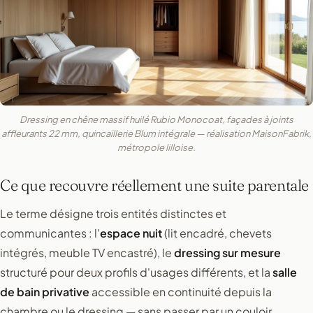
Dressing en chêne massif huilé Rubio Monocoat, façades à joints
affleurants 22 mm, quincaillerie Blum intégrale — réalisation MaisonFabrik,
métropole lilloise.
Ce que recouvre réellement une suite parentale
Le terme désigne trois entités distinctes et
communicantes : l'
espace nuit
(lit encadré, chevets
intégrés, meuble TV encastré), le
dressing sur mesure
structuré pour deux profils d'usages différents, et la
salle
de bain privative
accessible en continuité depuis la
chambre ou le dressing — sans passer par un couloir