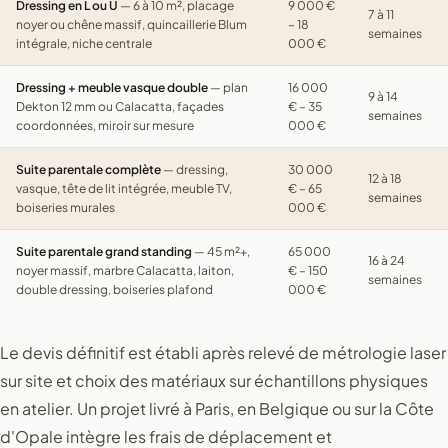
Dressing en L ou U
— 6 à 10 m², placage
9 000 €
7 à 11
noyer ou chêne massif, quincaillerie Blum
– 18
semaines
intégrale, niche centrale
000 €
Dressing + meuble vasque double
— plan
16 000
9 à 14
Dekton 12 mm ou Calacatta, façades
€ – 35
semaines
coordonnées, miroir sur mesure
000 €
Suite parentale complète
— dressing,
30 000
12 à 18
vasque, tête de lit intégrée, meuble TV,
€ – 65
semaines
boiseries murales
000 €
Suite parentale grand standing
— 45 m²+,
65 000
16 à 24
noyer massif, marbre Calacatta, laiton,
€ – 150
semaines
double dressing, boiseries plafond
000 €
Le devis définitif est établi après relevé de métrologie laser
sur site et choix des matériaux sur échantillons physiques
en atelier. Un projet livré à Paris, en Belgique ou sur la Côte
d'Opale intègre les frais de déplacement et