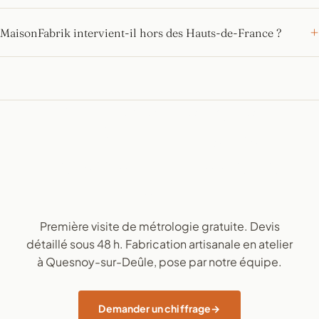
MaisonFabrik intervient-il hors des Hauts-de-France ?
Un projet de suite
parentale dans les
Hauts-de-France ou au-
delà ?
Première visite de métrologie gratuite. Devis
détaillé sous 48 h. Fabrication artisanale en atelier
à Quesnoy-sur-Deûle, pose par notre équipe.
Demander un chiffrage