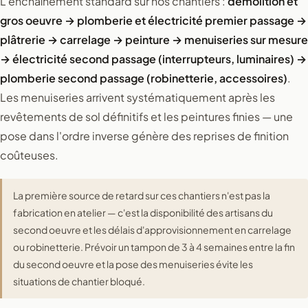
L'enchaînement standard sur nos chantiers :
démolition et
gros oeuvre → plomberie et électricité premier passage →
plâtrerie → carrelage → peinture → menuiseries sur mesure
→ électricité second passage (interrupteurs, luminaires) →
plomberie second passage (robinetterie, accessoires)
.
Les menuiseries arrivent systématiquement après les
revêtements de sol définitifs et les peintures finies — une
pose dans l'ordre inverse génère des reprises de finition
coûteuses.
La première source de retard sur ces chantiers n'est pas la
fabrication en atelier — c'est la disponibilité des artisans du
second oeuvre et les délais d'approvisionnement en carrelage
ou robinetterie. Prévoir un tampon de 3 à 4 semaines entre la fin
du second oeuvre et la pose des menuiseries évite les
situations de chantier bloqué.