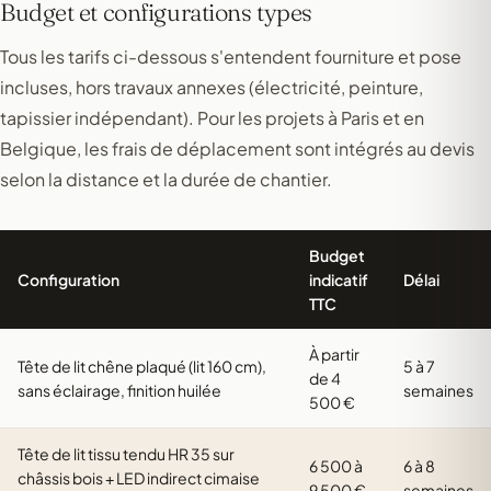
Budget et configurations types
Tous les tarifs ci-dessous s'entendent fourniture et pose
incluses, hors travaux annexes (électricité, peinture,
tapissier indépendant). Pour les projets à Paris et en
Belgique, les frais de déplacement sont intégrés au devis
selon la distance et la durée de chantier.
Budget
Configuration
indicatif
Délai
TTC
À partir
Tête de lit chêne plaqué (lit 160 cm),
5 à 7
de 4
sans éclairage, finition huilée
semaines
500 €
Tête de lit tissu tendu HR 35 sur
6 500 à
6 à 8
châssis bois + LED indirect cimaise
9 500 €
semaines