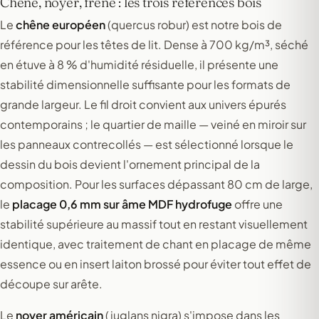
Chêne, noyer, frêne : les trois références bois
Le
chêne européen
(quercus robur) est notre bois de
référence pour les têtes de lit. Dense à 700 kg/m³, séché
en étuve à 8 % d'humidité résiduelle, il présente une
stabilité dimensionnelle suffisante pour les formats de
grande largeur. Le fil droit convient aux univers épurés
contemporains ; le quartier de maille — veiné en miroir sur
les panneaux contrecollés — est sélectionné lorsque le
dessin du bois devient l'ornement principal de la
composition. Pour les surfaces dépassant 80 cm de large,
le
placage 0,6 mm sur âme MDF hydrofuge
offre une
stabilité supérieure au massif tout en restant visuellement
identique, avec traitement de chant en placage de même
essence ou en insert laiton brossé pour éviter tout effet de
découpe sur arête.
Le
noyer américain
(juglans nigra) s'impose dans les