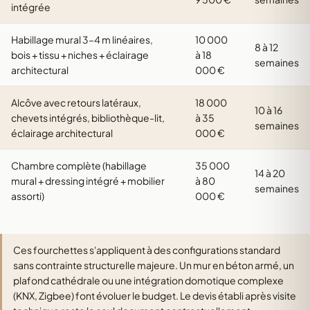
intégrée
Habillage mural 3–4 m linéaires,
10 000
8 à 12
bois + tissu + niches + éclairage
à 18
semaines
architectural
000 €
Alcôve avec retours latéraux,
18 000
10 à 16
chevets intégrés, bibliothèque-lit,
à 35
semaines
éclairage architectural
000 €
Chambre complète (habillage
35 000
14 à 20
mural + dressing intégré + mobilier
à 80
semaines
assorti)
000 €
Ces fourchettes s'appliquent à des configurations standard
sans contrainte structurelle majeure. Un mur en béton armé, un
plafond cathédrale ou une intégration domotique complexe
(KNX, Zigbee) font évoluer le budget. Le devis établi après visite