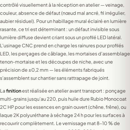
contrôlé visuellement à la réception en atelier — veinage,
couleur, absence de défaut (nœud mal ancré, fil irrégulier,
aubier résiduel). Pour un habillage mural éclairé en lumière
rasante, ce tri est déterminant : un défaut invisible sous
lumière diffuse devient criant sous un profilé LED latéral.
L'usinage CNC prend en charge les rainures pour profilés
LED, les perçages de câblage, les mortaises d'assemblage
tenon-mortaise et les découpes de niche, avec une
précision de ±0,2 mm — les éléments fabriqués
s'assemblent sur chantier sans rattrapage de joint.
La
finition
est réalisée en atelier avant transport : ponçage
multi-grains jusqu'au 220, puis huile dure Rubio Monocoat
2C HP pour les essences en grain ouvert (chêne, frêne), ou
laque 2K polyuréthane à séchage 24 h pour les surfaces à
recouvrir complètement. Le vernissage mat 8–10 % de