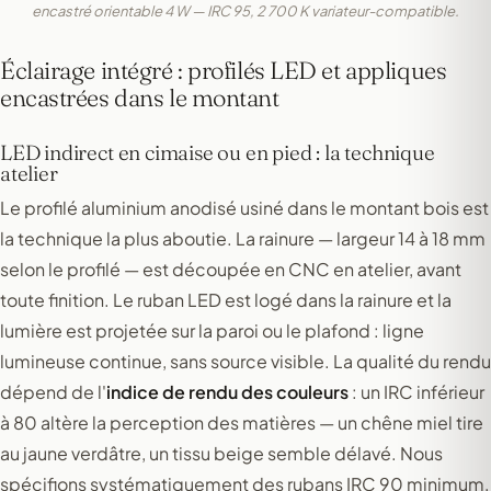
encastré orientable 4 W — IRC 95, 2 700 K variateur-compatible.
Éclairage intégré : profilés LED et appliques
encastrées dans le montant
LED indirect en cimaise ou en pied : la technique
atelier
Le profilé aluminium anodisé usiné dans le montant bois est
la technique la plus aboutie. La rainure — largeur 14 à 18 mm
selon le profilé — est découpée en CNC en atelier, avant
toute finition. Le ruban LED est logé dans la rainure et la
lumière est projetée sur la paroi ou le plafond : ligne
lumineuse continue, sans source visible. La qualité du rendu
dépend de l'
indice de rendu des couleurs
: un IRC inférieur
à 80 altère la perception des matières — un chêne miel tire
au jaune verdâtre, un tissu beige semble délavé. Nous
spécifions systématiquement des rubans IRC 90 minimum,