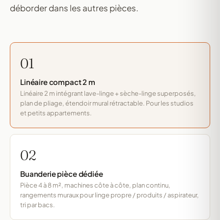
déborder dans les autres pièces.
01
Linéaire compact 2 m
Linéaire 2 m intégrant lave-linge + sèche-linge superposés,
plan de pliage, étendoir mural rétractable. Pour les studios
et petits appartements.
02
Buanderie pièce dédiée
Pièce 4 à 8 m², machines côte à côte, plan continu,
rangements muraux pour linge propre / produits / aspirateur,
tri par bacs.