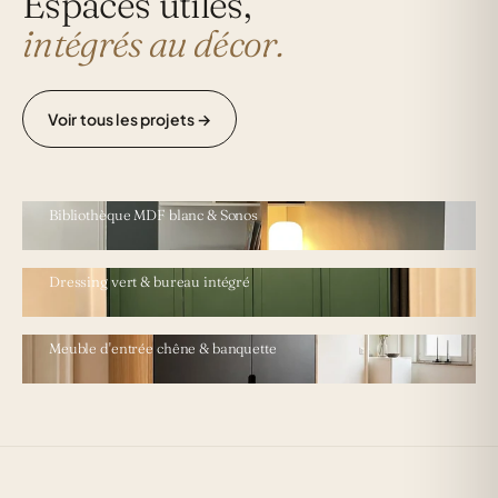
Espaces utiles,
intégrés au décor.
Voir tous les projets →
VALENCIENNES · SÉJOUR ÉPURÉ
Bibliothèque MDF blanc & Sonos
FORME L · 5 M × 2,7 M
Dressing vert & bureau intégré
MAISON · ENTRÉE
Meuble d'entrée chêne & banquette