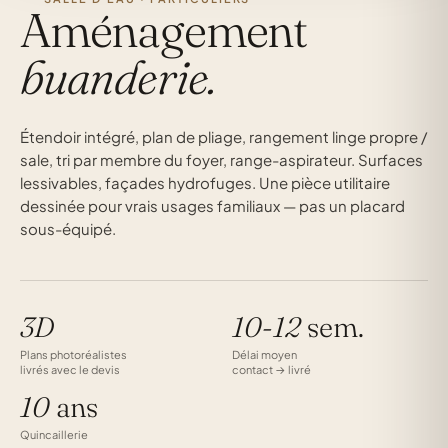
Aménagement
buanderie.
Étendoir intégré, plan de pliage, rangement linge propre /
sale, tri par membre du foyer, range-aspirateur. Surfaces
lessivables, façades hydrofuges. Une pièce utilitaire
dessinée pour vrais usages familiaux — pas un placard
sous-équipé.
3D
10-12
sem.
Plans photoréalistes
Délai moyen
livrés avec le devis
contact → livré
10
ans
Quincaillerie