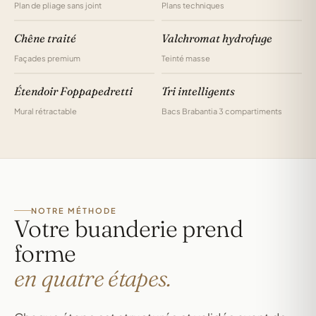
Plan de pliage sans joint
Plans techniques
Chêne traité
Valchromat hydrofuge
Façades premium
Teinté masse
Étendoir Foppapedretti
Tri intelligents
Mural rétractable
Bacs Brabantia 3 compartiments
NOTRE MÉTHODE
Votre buanderie prend
forme
en quatre étapes.