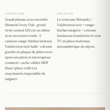
COMPOSITION
SPÉCIFICITÉ
Grand plateau avec retombé
Le contraste Shinnoki /
Shinnoki Ivory Oak · grand
Valchromat noir + range-
tiroir central 120 cm en chêne
bûches intégrés + colonne
avec ouverture totale · 2
lumineuse transforme le mur
caissons range-bûches latéraux
TV en pièce maîtresse
Valchromat noir huilé · colonne
atmosphérique du séjour.
gauche en plaque de plâtre avec
spots encastrés et interrupteur
connecté · cache-câbles MDF
blanc (placo collé à la
maçonnerie, impossible de
saigner).