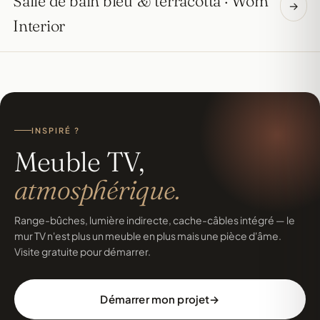
Salle de bain bleu & terracotta · Wom
→
Interior
INSPIRÉ ?
Meuble TV,
atmosphérique.
Range-bûches, lumière indirecte, cache-câbles intégré — le
mur TV n'est plus un meuble en plus mais une pièce d'âme.
Visite gratuite pour démarrer.
Démarrer mon projet