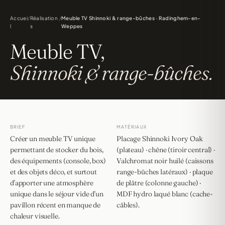
Accuei
/
Réalisation
/
Meuble TV Shinnoki & range-bûches · Radinghem-en-
l
s
Weppes
Meuble TV,
Shinnoki & range-bûches.
BRIEF
MATÉRIAUX
Créer un meuble TV unique
Placage Shinnoki Ivory Oak
permettant de stocker du bois,
(plateau) · chêne (tiroir central) ·
des équipements (console, box)
Valchromat noir huilé (caissons
et des objets déco, et surtout
range-bûches latéraux) · plaque
d'apporter une atmosphère
de plâtre (colonne gauche) ·
unique dans le séjour vide d'un
MDF hydro laqué blanc (cache-
pavillon récent en manque de
câbles).
chaleur visuelle.