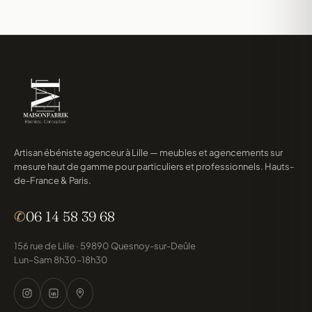
Artisan ébéniste agenceur à Lille — meubles et agencements sur
mesure haut de gamme pour particuliers et professionnels. Hauts-
de-France & Paris.
✆
06 14 58 39 68
156 rue de Lille · 59890 Quesnoy-sur-Deûle
Lun–Sam 8h30–18h30