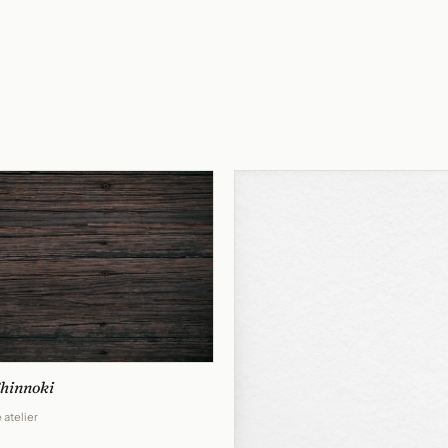
Shinnoki
 atelier