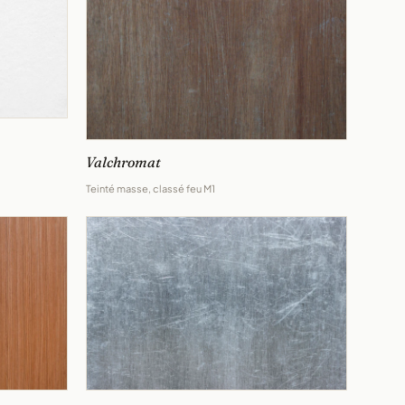
Valchromat
Teinté masse, classé feu M1