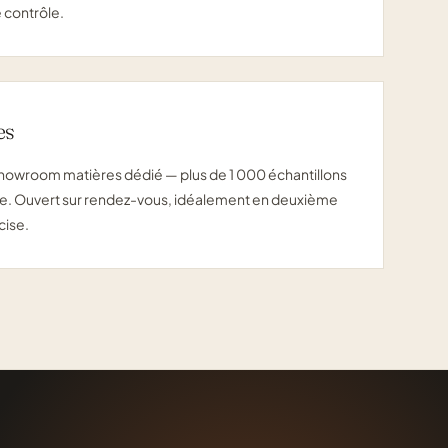
 contrôle.
es
showroom matières
dédié — plus de 1 000 échantillons
lle. Ouvert sur rendez-vous, idéalement en deuxième
cise.