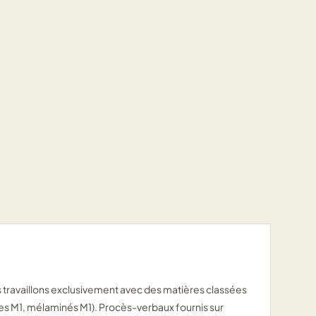
1
s travaillons exclusivement avec des matières classées
es M1, mélaminés M1). Procès-verbaux fournis sur