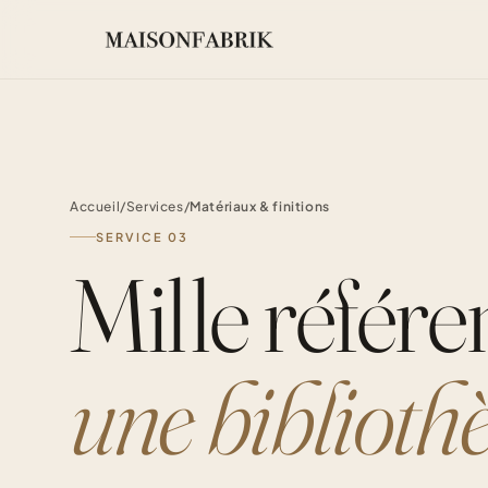
Accueil
/
Services
/
Matériaux & finitions
SERVICE 03
Mille référe
une biblioth