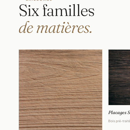
Six familles
de matières.
Placages 
Bois pré-traité