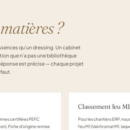
 matières ?
ssences qu'un dressing. Un cabinet
tion que n'a pas une bibliothèque
 réponse est précise — chaque projet
faut.
Classement feu M
nnes certifiées PEFC
Pour les chantiers ERP, nou
n). Fiche d'origine remise
feu M1 (Valchromat M1, laqu