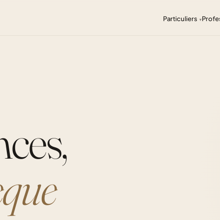
Particuliers
Profe
nces,
èque