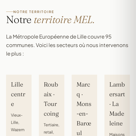
NOTRE TERRITOIRE
Notre
territoire MEL.
La Métropole Européenne de Lille couvre 95
communes. Voici les secteurs où nous intervenons
le plus :
Lille
Roub
Marc
Lamb
centr
aix ·
q ·
ersart
e
Tour
Mons
· La
coing
-en-
Made
Vieux-
Barœ
leine
Lille,
Tertiaire,
Wazem
ul
retail,
Maisons