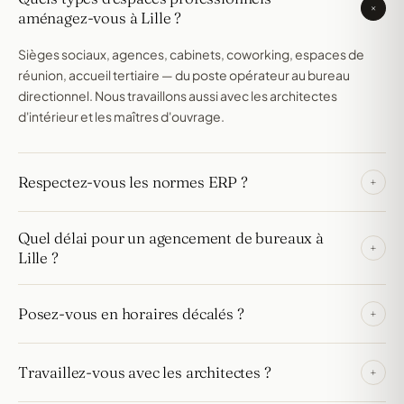
+
aménagez-vous à Lille ?
Sièges sociaux, agences, cabinets, coworking, espaces de
réunion, accueil tertiaire — du poste opérateur au bureau
directionnel. Nous travaillons aussi avec les architectes
d'intérieur et les maîtres d'ouvrage.
Respectez-vous les normes ERP ?
+
Oui. Accessibilité PMR, normes feu M1, intégration câblage et
Quel délai pour un agencement de bureaux à
signalétique — nous fournissons les PV si demandés et
+
Lille ?
travaillons avec votre bureau de contrôle.
8 à 12 semaines entre signature et pose pour un projet
Posez-vous en horaires décalés ?
+
standard. Les projets complexes peuvent dépasser selon
l'envergure. Nous remettons un planning ferme au devis.
Oui, pour les espaces en activité. Pose en soirée ou week-end
Travaillez-vous avec les architectes ?
+
selon la contrainte — à préciser lors de la prise de brief.