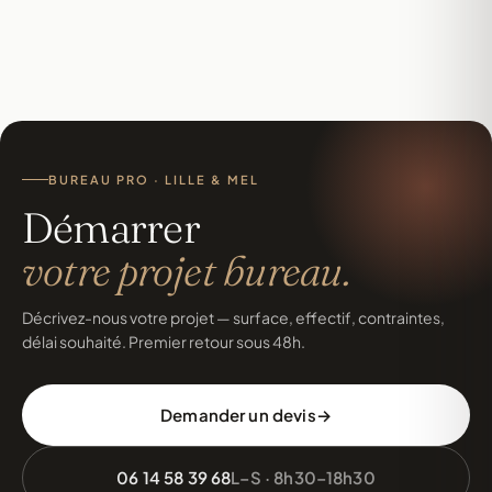
Oui. Co-traitance ou sous-traitance selon le montage. Plans
DWG fournis sur demande, coordination avec les autres corps
de métier maîtrisée.
BUREAU PRO · LILLE & MEL
Démarrer
votre projet bureau.
Décrivez-nous votre projet — surface, effectif, contraintes,
délai souhaité. Premier retour sous 48h.
Demander un devis
06 14 58 39 68
L–S · 8h30–18h30