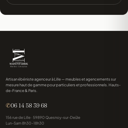
Artisan ébéniste agenceur à Lille — meubles et agencements sur
mesure haut de gamme pour particuliers et professionnels. Hauts-
de-France & Paris.
✆
06 14 58 39 68
156 rue de Lille · 59890 Quesnoy-sur-Deûle
Lun–Sam 8h30–18h30