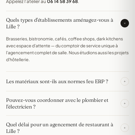
Appelez l'atelier au
06 14 58 39 68
.
Quels types d'établissements aménagez-vous à
+
Lille ?
Brasseries, bistronomie, cafés, coffee shops, dark kitchens
avec espace d'attente — du comptoir de service unique à
l'agencement complet de salle. Nous étudions aussi les projets
d'hôtellerie.
Les matériaux sont-ils aux normes feu ERP ?
+
Oui. Matériaux classés M1 pour les surfaces en contact avec le
Pouvez-vous coordonner avec le plombier et
public. Fiches techniques et PV fournis si demandés par votre
+
l'électricien ?
commission de sécurité.
Oui. Plomberie encastrée sous comptoir, câblage caisse et
Quel délai pour un agencement de restaurant à
éclairage intégrés dans les mobiliers — contraintes prises en
+
Lille ?
compte dès le relevé.