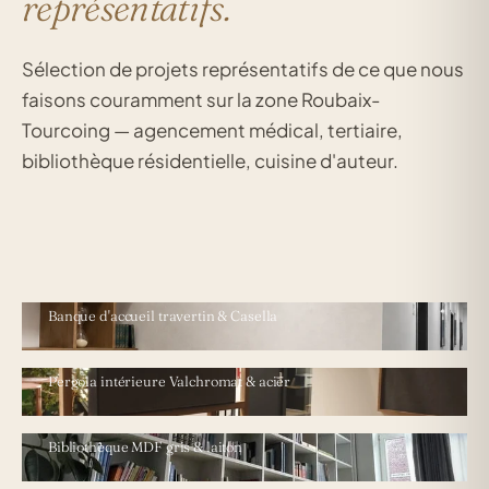
représentatifs.
Sélection de projets représentatifs de ce que nous
faisons couramment sur la zone Roubaix-
Tourcoing — agencement médical, tertiaire,
bibliothèque résidentielle, cuisine d'auteur.
BRUXELLES · CABINET DENTAIRE
Banque d'accueil travertin & Casella
GLISY · BUREAUX TERTIAIRES
Pergola intérieure Valchromat & acier
LAMBERSART · 4 × 3 M
Bibliothèque MDF gris & laiton
LILLE