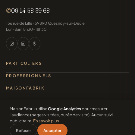
✆
06 14 58 39 68
156 rue de Lille · 59890 Quesnoy-sur-Deûle
Lun–Sam 8h30–18h30
PARTICULIERS
PROFESSIONNELS
MAISONFABRIK
MaisonFabrik utilise
Google Analytics
pour mesurer
l'audience (pages visitées, durée de visite). Aucun suivi
© 2026 MaisonFabrik · Tous droits réservés
publicitaire.
En savoir plus
Mentions légales
Confidentialité
Contact
Cookies
Refuser
Accepter