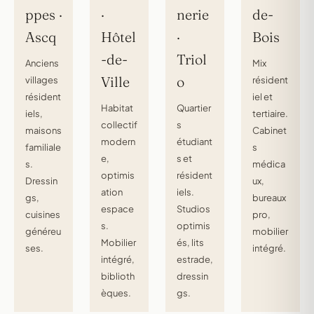
ppes ·
·
nerie
de-
Ascq
Hôtel
·
Bois
-de-
Triol
Anciens
Mix
Ville
o
villages
résident
résident
iel et
Habitat
Quartier
iels,
tertiaire.
collectif
s
maisons
Cabinet
modern
étudiant
familiale
s
e,
s et
s.
médica
optimis
résident
Dressin
ux,
ation
iels.
gs,
bureaux
espace
Studios
cuisines
pro,
s.
optimis
généreu
mobilier
Mobilier
és, lits
ses.
intégré.
intégré,
estrade,
biblioth
dressin
èques.
gs.