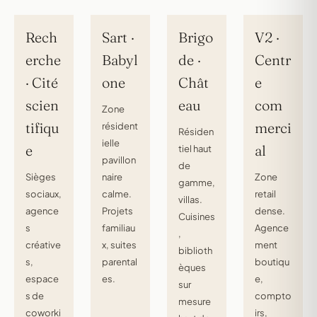
Rech
Sart ·
Brigo
V2 ·
erche
Babyl
de ·
Centr
· Cité
one
Chât
e
scien
eau
com
Zone
tifiqu
merci
résident
Résiden
ielle
e
al
tiel haut
pavillon
de
Sièges
naire
Zone
gamme,
sociaux,
calme.
retail
villas.
agence
Projets
dense.
Cuisines
s
familiau
Agence
,
créative
x, suites
ment
biblioth
s,
parental
boutiqu
èques
espace
es.
e,
sur
s de
compto
mesure
coworki
irs,