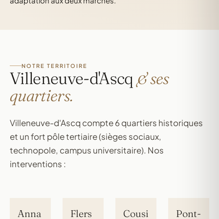
adaptation aux deux marchés.
NOTRE TERRITOIRE
Villeneuve-d'Ascq
& ses
quartiers.
Villeneuve-d'Ascq compte 6 quartiers historiques
et un fort pôle tertiaire (sièges sociaux,
technopole, campus universitaire). Nos
interventions :
Anna
Flers
Cousi
Pont-