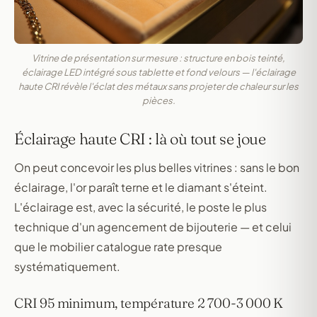
Vitrine de présentation sur mesure : structure en bois teinté,
éclairage LED intégré sous tablette et fond velours — l'éclairage
haute CRI révèle l'éclat des métaux sans projeter de chaleur sur les
pièces.
Éclairage haute CRI : là où tout se joue
On peut concevoir les plus belles vitrines : sans le bon
éclairage, l'or paraît terne et le diamant s'éteint.
L'éclairage est, avec la sécurité, le poste le plus
technique d'un agencement de bijouterie — et celui
que le mobilier catalogue rate presque
systématiquement.
CRI 95 minimum, température 2 700-3 000 K