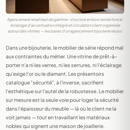
Agencement retail haut de gamme : structure en bois teinté foncé,
éclairage d'accentuation intégré et circulation client organisée
autour des vitrines — les bases d'un agencement bijouterie réussi.
Dans une bijouterie, le mobilier de série répond mal
aux contraintes du métier. Une vitrine de prêt-à-
porter n'a ni les verres, ni les serrures, ni l'éclairage
qu'exige l'or ou le diamant. Les présentoirs
catalogue "sécurité", à l'inverse, sacrifient
l'esthétique sur l'autel de la robustesse. Le mobilier
sur mesure est la seule voie pour loger la sécurité
dans l'épaisseur du meuble — là où le client ne la
voit jamais — tout en travaillant les matériaux
nobles qui signent une maison de joaillerie.