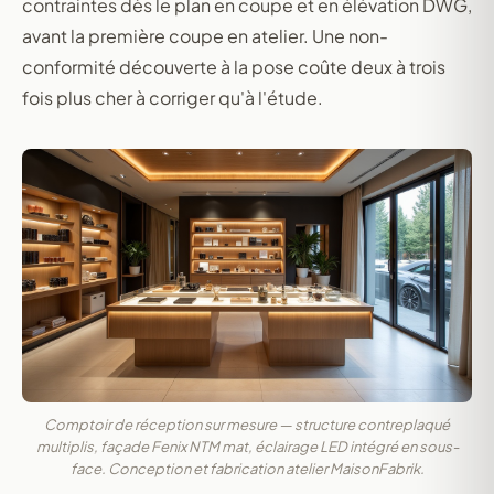
contraintes dès le plan en coupe et en élévation DWG,
avant la première coupe en atelier. Une non-
conformité découverte à la pose coûte deux à trois
fois plus cher à corriger qu'à l'étude.
Comptoir de réception sur mesure — structure contreplaqué
multiplis, façade Fenix NTM mat, éclairage LED intégré en sous-
face. Conception et fabrication atelier MaisonFabrik.