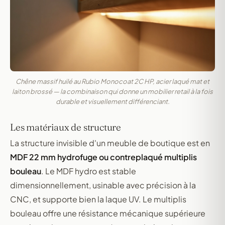
Chêne massif huilé au Rubio Monocoat 2C HP, acier laqué mat et
laiton brossé — la combinaison qui donne un mobilier retail à la fois
durable et visuellement différenciant.
Les matériaux de structure
La structure invisible d'un meuble de boutique est en
MDF 22 mm hydrofuge ou contreplaqué multiplis
bouleau
. Le MDF hydro est stable
dimensionnellement, usinable avec précision à la
CNC, et supporte bien la laque UV. Le multiplis
bouleau offre une résistance mécanique supérieure