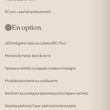
RC pro + parfait achèvement
En option
+
LED intégrée track ou rubans (IRC 95+)
Mix bois & métal, bois & verre
Tasseaux teintés ou laqués couleur enseigne
Modules pivotants ou coulissants
Renforts acoustiques (panneaux phoniques cachés)
Reprise plafond / faux-plafond si nécessaire