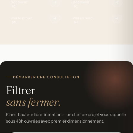
Pergola
Studio
→
→
Découvrir
Découvrir
Valchromat.
3D.
01
02
→
→
Voir le projet
Voir un rendu
03
04
DÉMARRER UNE CONSULTATION
Filtrer
sans fermer.
Plans, hauteur libre, intention — un chef de projet vous rappelle
sous 48h ouvrées avec premier dimensionnement.