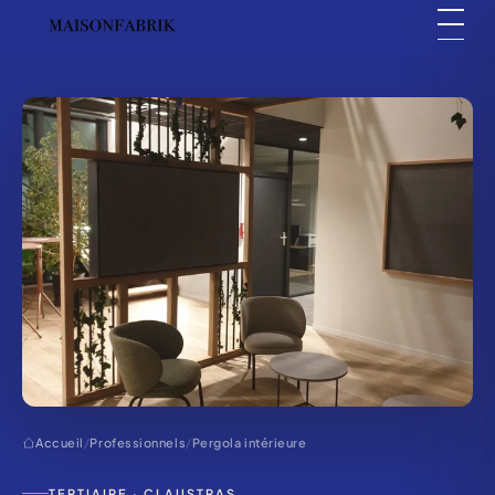
Accueil
/
Professionnels
/
Pergola intérieure
TERTIAIRE · CLAUSTRAS