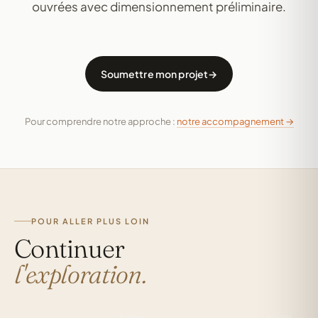
ouvrées avec dimensionnement préliminaire.
Soumettre mon projet
Pour comprendre notre approche :
notre accompagnement →
POUR ALLER PLUS LOIN
Continuer
VOIR AUSSI
VOIR AUSSI
l'exploration.
Bureau
Claustra
professionnel.
& tasseaux.
ÉTUDE DE CAS
CONCEPTION