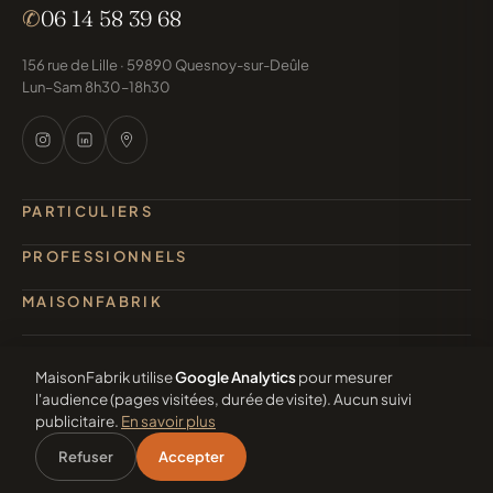
✆
06 14 58 39 68
156 rue de Lille · 59890 Quesnoy-sur-Deûle
Lun–Sam 8h30–18h30
PARTICULIERS
PROFESSIONNELS
MAISONFABRIK
MaisonFabrik utilise
Google Analytics
pour mesurer
l'audience (pages visitées, durée de visite). Aucun suivi
© 2026 MaisonFabrik · Tous droits réservés
publicitaire.
En savoir plus
Mentions légales
Confidentialité
Contact
Cookies
Refuser
Accepter
Accueil
Particuliers
Pros
Projets
Devis