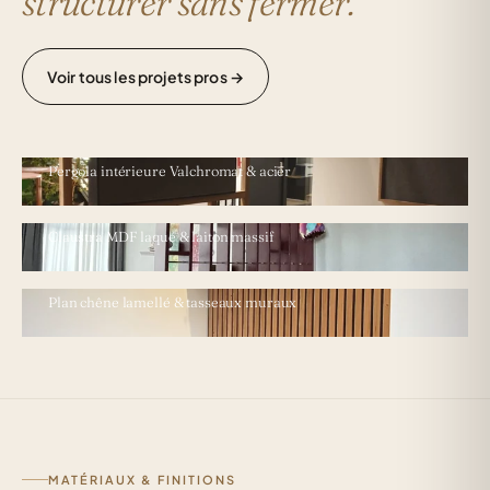
structurer sans fermer.
Voir tous les projets pros →
GLISY · BUREAUX TERTIAIRES
Pergola intérieure Valchromat & acier
SÉCURITÉ ESCALIER · 180 × 140
Claustra MDF laqué & laiton massif
BUREAU PARTICULIER
Plan chêne lamellé & tasseaux muraux
MATÉRIAUX & FINITIONS