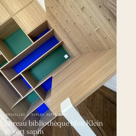
VERSAILLES · DUPLEX NOTRE-DAME
Bureau bibliothèque bleu Klein
& vert sapin