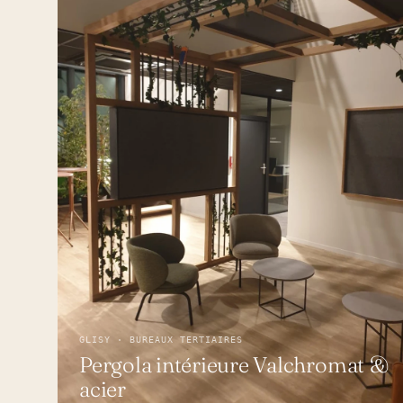
GLISY · BUREAUX TERTIAIRES
Pergola intérieure Valchromat &
acier