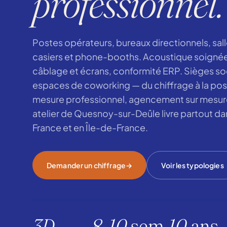
professionnel.
Postes opérateurs, bureaux directionnels, sall
casiers et phone-booths. Acoustique soignée
câblage et écrans, conformité ERP. Sièges so
espaces de coworking — du chiffrage à la pose
mesure professionnel, agencement sur mesure
atelier de Quesnoy-sur-Deûle livre partout da
France et en Île-de-France.
Demander un chiffrage
Voir les typologies
3D
8-10
sem.
10
ans