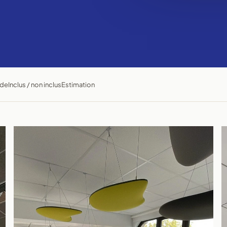
ode
Inclus / non inclus
Estimation