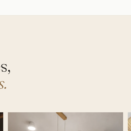
s,
s.