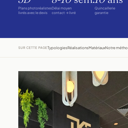
Plans photoréalistes
Délai moyen
Quincaillerie
livrés avec le devis
contact → livré
garantie
Typologies
Réalisations
Matériaux
Notre méth
SUR CETTE PAGE