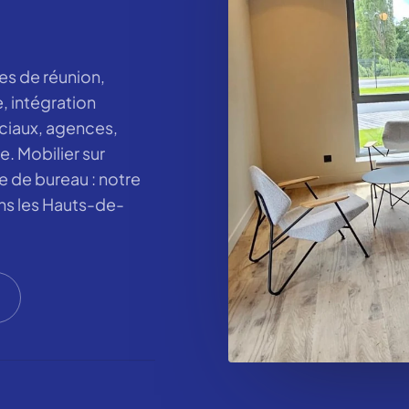
es de réunion,
, intégration
ciaux, agences,
. Mobilier sur
 de bureau : notre
ns les Hauts-de-