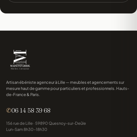
Artisan ébéniste agenceur à Lille — meubles et agencements sur
mesure haut de gamme pour particuliers et professionnels. Hauts-
de-France & Paris.
✆
06 14 58 39 68
156 rue de Lille · 59890 Quesnoy-sur-Deûle
Lun–Sam 8h30–18h30