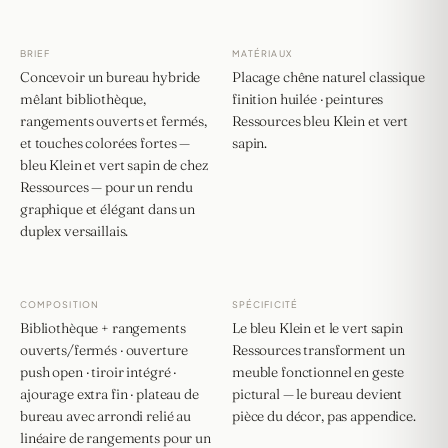
BRIEF
MATÉRIAUX
Concevoir un bureau hybride
Placage chêne naturel classique
mêlant bibliothèque,
finition huilée · peintures
rangements ouverts et fermés,
Ressources bleu Klein et vert
et touches colorées fortes —
sapin.
bleu Klein et vert sapin de chez
Ressources — pour un rendu
graphique et élégant dans un
duplex versaillais.
COMPOSITION
SPÉCIFICITÉ
Bibliothèque + rangements
Le bleu Klein et le vert sapin
ouverts/fermés · ouverture
Ressources transforment un
push open · tiroir intégré ·
meuble fonctionnel en geste
ajourage extra fin · plateau de
pictural — le bureau devient
bureau avec arrondi relié au
pièce du décor, pas appendice.
linéaire de rangements pour un