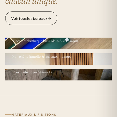
chacun unique.
Voir tous les bureaux →
VERSAILLES · DUPLEX NOTRE-DAME
Bureau bibliothèque bleu Klein & vert sapin
BUREAU PARTICULIER
Plan chêne lamellé & tasseaux muraux
SAINT-OMER · BUREAU-CHAMBRE
Lit estrade noyer Shinnoki
MATÉRIAUX & FINITIONS