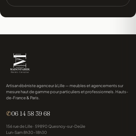
Artisan ébéniste agenceur à Lille — meubles et agencements sur
mesure haut de gamme pour particuliers et professionnels. Hauts-
de-France & Paris.
✆
06 14 58 39 68
156 rue de Lille · 59890 Quesnoy-sur-Deûle
Lun–Sam 8h30–18h30