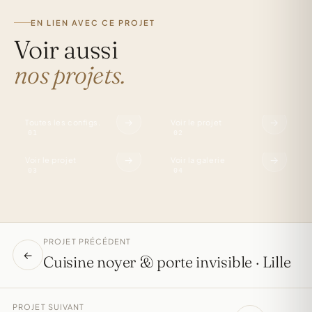
EN LIEN AVEC CE PROJET
Voir aussi
SERVICE
RÉALISATION
nos projets.
Cuisine
KRION Snowwhite
sur mesure.
& laiton.
RÉALISATION
RÉALISATIONS
Noyer Egger
Tous
→
→
Toutes les configs.
Voir le projet
porte invisible.
nos projets.
01
02
→
→
Voir le projet
Voir la galerie
03
04
PROJET PRÉCÉDENT
←
Cuisine noyer & porte invisible · Lille
PROJET SUIVANT