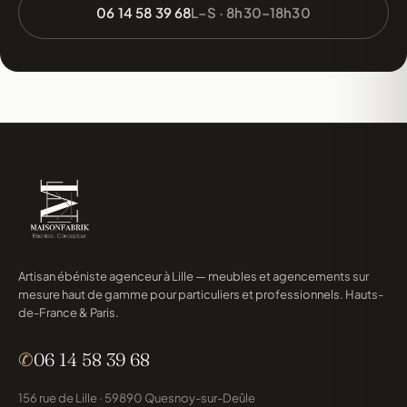
06 14 58 39 68
L–S · 8h30–18h30
Artisan ébéniste agenceur à Lille — meubles et agencements sur
mesure haut de gamme pour particuliers et professionnels. Hauts-
de-France & Paris.
✆
06 14 58 39 68
156 rue de Lille · 59890 Quesnoy-sur-Deûle