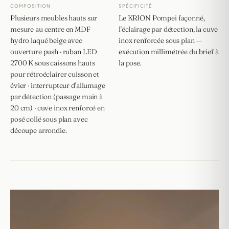
COMPOSITION
SPÉCIFICITÉ
Plusieurs meubles hauts sur
Le KRION Pompei façonné,
mesure au centre en MDF
l'éclairage par détection, la cuve
hydro laqué beige avec
inox renforcée sous plan —
ouverture push · ruban LED
exécution millimétrée du brief à
2700 K sous caissons hauts
la pose.
pour rétroéclairer cuisson et
évier · interrupteur d'allumage
par détection (passage main à
20 cm) · cuve inox renforcé en
posé collé sous plan avec
découpe arrondie.