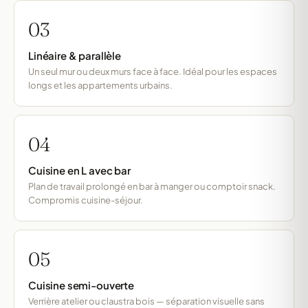
03
Linéaire & parallèle
Un seul mur ou deux murs face à face. Idéal pour les espaces
longs et les appartements urbains.
04
Cuisine en L avec bar
Plan de travail prolongé en bar à manger ou comptoir snack.
Compromis cuisine-séjour.
05
Cuisine semi-ouverte
Verrière atelier ou claustra bois — séparation visuelle sans