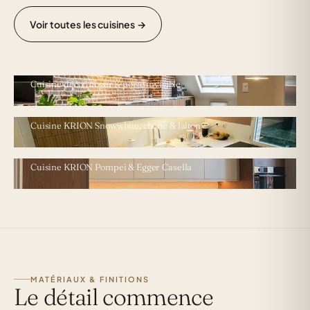
Voir toutes les cuisines →
LILLE · LILLE
Cuisine décor noyer & porte invisible
CUISINE ÉTROITE
Cuisine KRION Snowwhite, chêne & laiton
SAINT-MAUR · APPARTEMENT
Cuisine KRION Pompei & Egger Casella
MATÉRIAUX & FINITIONS
Le détail commence