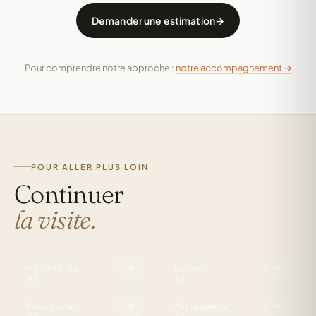
Demander une estimation
Pour comprendre notre approche :
notre accompagnement →
POUR ALLER PLUS LOIN
Continuer
CONCEPTION
MATÉRIAUX
la visite.
Studio
KRION, chêne,
3D.
laiton.
ZONE
RÉALISATIONS
Cuisinistes
Tous
→
→
Voir un rendu
Explorer
à Lille.
nos projets.
01
02
→
→
Notre secteur
Voir la galerie