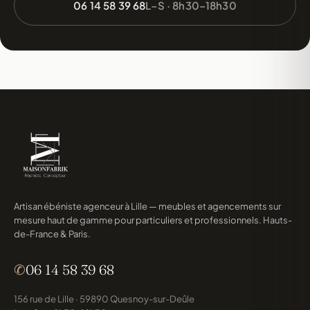
06 14 58 39 68
L–S · 8h30–18h30
Artisan ébéniste agenceur à Lille — meubles et agencements sur
mesure haut de gamme pour particuliers et professionnels. Hauts-
de-France & Paris.
✆
06 14 58 39 68
156 rue de Lille · 59890 Quesnoy-sur-Deûle