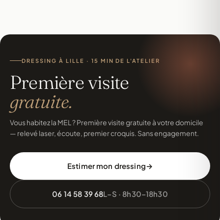
garantie 10 ans constructeur. Nicolas et son équipe restent vos
interlocuteurs en cas de besoin de SAV.
DRESSING À LILLE · 15 MIN DE L'ATELIER
Première visite
gratuite.
Vous habitez la MEL ? Première visite gratuite à votre domicile
— relevé laser, écoute, premier croquis. Sans engagement.
Estimer mon dressing
06 14 58 39 68
L–S · 8h30–18h30