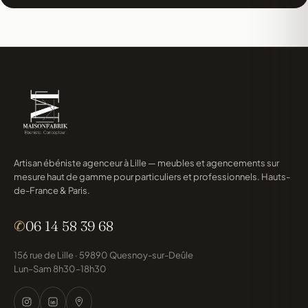
Artisan ébéniste agenceur à Lille — meubles et agencements sur
mesure haut de gamme pour particuliers et professionnels. Hauts-
de-France & Paris.
✆
06 14 58 39 68
156 rue de Lille · 59890 Quesnoy-sur-Deûle
Lun–Sam 8h30–18h30