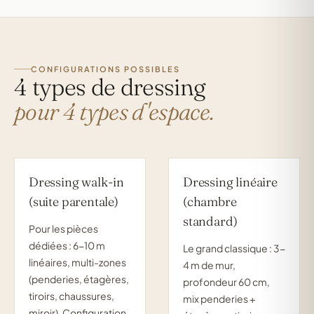
CONFIGURATIONS POSSIBLES
4 types de dressing
pour 4 types d'espace.
Dressing walk-in
Dressing linéaire
(suite parentale)
(chambre
standard)
Pour les pièces
dédiées : 6-10 m
Le grand classique : 3-
linéaires, multi-zones
4 m de mur,
(penderies, étagères,
profondeur 60 cm,
tiroirs, chaussures,
mix penderies +
miroir). Configuration