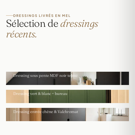
DRESSINGS LIVRÉS EN MEL
Sélection de
dressings
récents.
FRELINGHIEN · 10 M² MANSARDÉE
Dressing sous pente MDF noir teinté
MEL · BUREAU INTÉGRÉ
Dressing vert & blanc + bureau
MEL · ENTRÉE DRESSING
Dressing entrée chêne & Valchromat