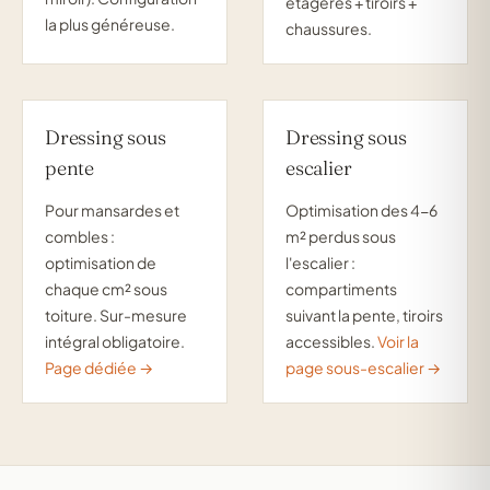
étagères + tiroirs +
la plus généreuse.
chaussures.
Dressing sous
Dressing sous
pente
escalier
Pour mansardes et
Optimisation des 4-6
combles :
m² perdus sous
optimisation de
l'escalier :
chaque cm² sous
compartiments
toiture. Sur-mesure
suivant la pente, tiroirs
intégral obligatoire.
accessibles.
Voir la
Page dédiée →
page sous-escalier →