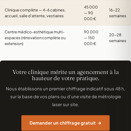
45 000
Clinique complète — 4-6 cabines,
16-22
— 90
accueil, salle d'attente, vestiaires
semaines
000 €
Centre médico-esthétique multi-
90 000
20-28
espaces (rénovation complète ou
— 150
semaines
extension)
000 €
Votre clinique mérite un agencement à la
hauteur de votre pratique.
Nous établissons un premier chiffrage indicatif sous 48 h,
sur la base de vos plans ou d'une visite de métrologie
laser sur site.
Demander un chiffrage gratuit