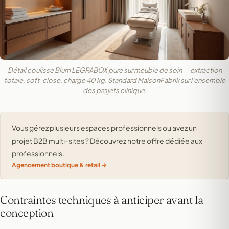
Détail coulisse Blum LEGRABOX pure sur meuble de soin — extraction
totale, soft-close, charge 40 kg. Standard MaisonFabrik sur l'ensemble
des projets clinique.
Vous gérez plusieurs espaces professionnels ou avez un
projet B2B multi-sites ? Découvrez notre offre dédiée aux
professionnels.
Agencement boutique & retail
Contraintes techniques à anticiper avant la
conception