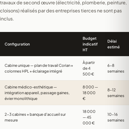
travaux de second œuvre (électricité, plomberie, peinture,
cloisons) réalisés par des entreprises tierces ne sont pas
inclus.
Budget
Délai
Configuration
indicatif
estimé
HT
À partir
Cabine unique — plan de travail Corian +
6-8
de 4
colonnes HPL + éclairage intégré
semaines
500 €
Cabine médico-esthétique —
8 000 —
8-12
intégration appareil, passage gaines,
18 000
semaines
évier monolithique
€
18 000
2-3 cabines + banque d'accueil sur
10-16
— 45
mesure
semaines
000 €