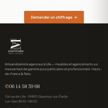
par notre équipe. Devis gratuit sous 48 h.
Demander un chiffrage
Artisan ébéniste agenceur à Lille — meubles et agencements sur
mesure haut de gamme pour particuliers et professionnels. Hauts-
de-France & Paris.
✆
06 14 58 39 68
156 rue de Lille · 59890 Quesnoy-sur-Deûle
Lun–Sam 8h30–18h30