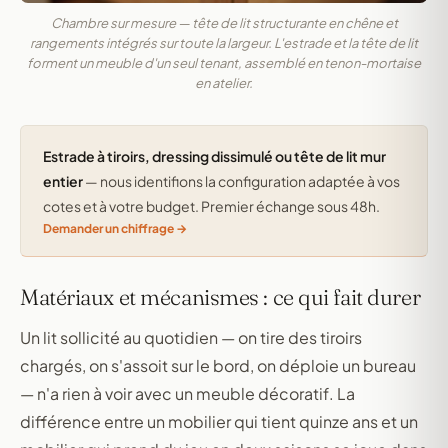
Chambre sur mesure — tête de lit structurante en chêne et
rangements intégrés sur toute la largeur. L'estrade et la tête de lit
forment un meuble d'un seul tenant, assemblé en tenon-mortaise
en atelier.
Estrade à tiroirs, dressing dissimulé ou tête de lit mur
entier
— nous identifions la configuration adaptée à vos
cotes et à votre budget. Premier échange sous 48h.
Demander un chiffrage
Matériaux et mécanismes : ce qui fait durer
Un lit sollicité au quotidien — on tire des tiroirs
chargés, on s'assoit sur le bord, on déploie un bureau
— n'a rien à voir avec un meuble décoratif. La
différence entre un mobilier qui tient quinze ans et un