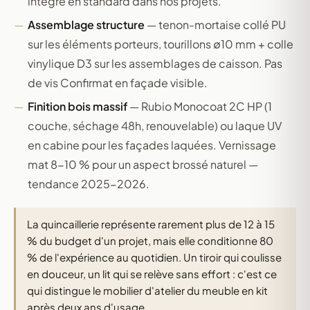
intégré en standard dans nos projets.
Assemblage structure
— tenon-mortaise collé PU
sur les éléments porteurs, tourillons ∅10 mm + colle
vinylique D3 sur les assemblages de caisson. Pas
de vis Confirmat en façade visible.
Finition bois massif
— Rubio Monocoat 2C HP (1
couche, séchage 48h, renouvelable) ou laque UV
en cabine pour les façades laquées. Vernissage
mat 8-10 % pour un aspect brossé naturel —
tendance 2025-2026.
La quincaillerie représente rarement plus de 12 à 15
% du budget d'un projet, mais elle conditionne 80
% de l'expérience au quotidien. Un tiroir qui coulisse
en douceur, un lit qui se relève sans effort : c'est ce
qui distingue le mobilier d'atelier du meuble en kit
après deux ans d'usage.