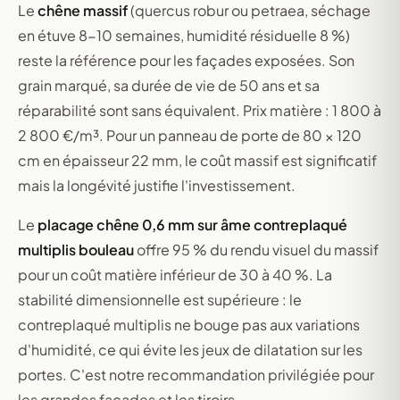
Le
chêne massif
(quercus robur ou petraea, séchage
en étuve 8-10 semaines, humidité résiduelle 8 %)
reste la référence pour les façades exposées. Son
grain marqué, sa durée de vie de 50 ans et sa
réparabilité sont sans équivalent. Prix matière : 1 800 à
2 800 €/m³. Pour un panneau de porte de 80 × 120
cm en épaisseur 22 mm, le coût massif est significatif
mais la longévité justifie l'investissement.
Le
placage chêne 0,6 mm sur âme contreplaqué
multiplis bouleau
offre 95 % du rendu visuel du massif
pour un coût matière inférieur de 30 à 40 %. La
stabilité dimensionnelle est supérieure : le
contreplaqué multiplis ne bouge pas aux variations
d'humidité, ce qui évite les jeux de dilatation sur les
portes. C'est notre recommandation privilégiée pour
les grandes façades et les tiroirs.