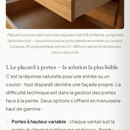
Placard sous escalier à portes laquées mat 5% brillance, poignées
laiton brossé — la solution la plus polyvalente en entrée ou couloir.
La laque 2K polyuréthane sèche 24-48h en cabine et résiste aux
chocs de porte.
1. Le placard à portes — la solution la plus lisible
C'est la réponse naturelle pour une entrée ou un
couloir : tout disparaît derrière une façade propre. La
difficulté technique est dans la gestion des portes
face à la pente. Deux options s'offrent en menuiserie
haut de gamme :
Portes à hauteur variable
: chaque vantail suit la
pente du limon par découpe en biseau. Rendu